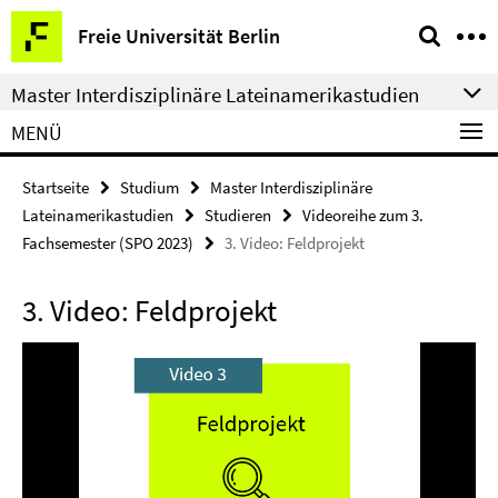
Springe
Service-
Freie Universität Berlin
direkt
Navigation
zu
Master Interdisziplinäre Lateinamerikastudien
Inhalt
MENÜ
Startseite
Studium
Master Interdisziplinäre
Lateinamerikastudien
Studieren
Videoreihe zum 3.
Fachsemester (SPO 2023)
3. Video: Feldprojekt
3. Video: Feldprojekt