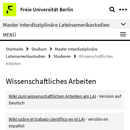
Springe
Service-
Freie Universität Berlin
direkt
Navigation
zu
Master Interdisziplinäre Lateinamerikastudien
Inhalt
MENÜ
Startseite
Studium
Master Interdisziplinäre
Lateinamerikastudien
Studieren
Wissenschaftliches
Arbeiten
Wissenschaftliches Arbeiten
Wiki zum wissenschaftlichen Arbeiten am LAI
- Version auf
Deutsch
Wiki sobre el trabajo científico en el LAI
- versión en
español