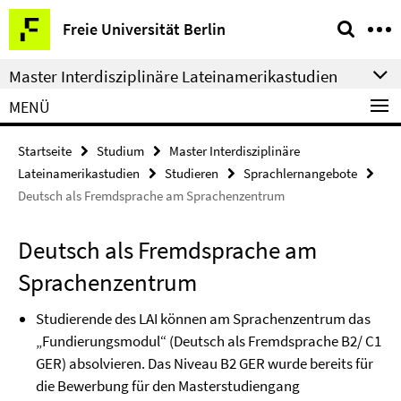
Springe
Service-
Freie Universität Berlin
direkt
Navigation
zu
Master Interdisziplinäre Lateinamerikastudien
Inhalt
MENÜ
Startseite
Studium
Master Interdisziplinäre
Lateinamerikastudien
Studieren
Sprachlernangebote
Deutsch als Fremdsprache am Sprachenzentrum
Deutsch als Fremdsprache am
Sprachenzentrum
Studierende des LAI können am Sprachenzentrum das
„Fundierungsmodul“ (Deutsch als Fremdsprache B2/ C1
GER) absolvieren. Das Niveau B2 GER wurde bereits für
die Bewerbung für den Masterstudiengang