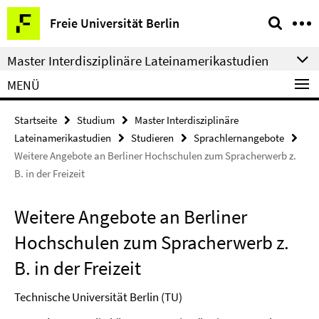
Springe
Service-
Freie Universität Berlin
direkt
Navigation
zu
Master Interdisziplinäre Lateinamerikastudien
Inhalt
MENÜ
Startseite
Studium
Master Interdisziplinäre
Lateinamerikastudien
Studieren
Sprachlernangebote
Weitere Angebote an Berliner Hochschulen zum Spracherwerb z.
B. in der Freizeit
Weitere Angebote an Berliner
Hochschulen zum Spracherwerb z.
B. in der Freizeit
Technische Universität Berlin (TU)