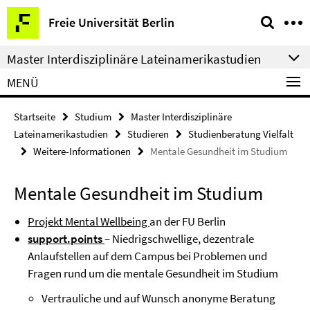
Springe
Service-
Freie Universität Berlin
direkt
Navigation
zu
Master Interdisziplinäre Lateinamerikastudien
Inhalt
MENÜ
Startseite
Studium
Master Interdisziplinäre
Lateinamerikastudien
Studieren
Studienberatung Vielfalt
Weitere-Informationen
Mentale Gesundheit im Studium
Mentale Gesundheit im Studium
Projekt Mental Wellbeing
an der FU Berlin
support.points
– Niedrigschwellige, dezentrale
Anlaufstellen auf dem Campus bei Problemen und
Fragen rund um die mentale Gesundheit im Studium
Vertrauliche und auf Wunsch anonyme Beratung