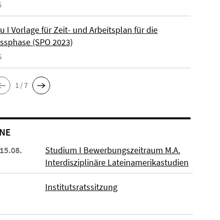
5
u I Vorlage für Zeit- und Arbeitsplan für die
ssphase (SPO 2023)
5
1 / 7
NE
 15.08.
Studium I Bewerbungszeitraum M.A.
Interdisziplinäre Lateinamerikastudien
Institutsratssitzung