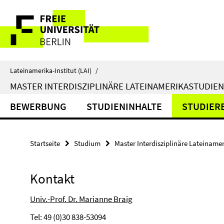
Springe
Service-
direkt
zu
Navigation
Inhalt
Lateinamerika-Institut (LAI)
/
MASTER INTERDISZIPLINÄRE LATEINAMERIKASTUDIEN
BEWERBUNG
STUDIENINHALTE
STUDIER
Startseite
Studium
Master Interdisziplinäre Lateiname
Kontakt
Univ.-Prof. Dr. Marianne Braig
Tel: 49 (0)30 838-53094