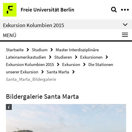
Springe
Service-
Freie Universität Berlin
direkt
Navigation
zu
Exkursion Kolumbien 2015
Inhalt
MENÜ
Startseite
Studium
Master Interdisziplinäre
Lateinamerikastudien
Studieren
Exkursionen
Exkursion Kolumbien 2015
Exkursion
Die Stationen
unserer Exkursion
Santa Marta
Santa_Marta_Bildergalerie
Bildergalerie Santa Marta