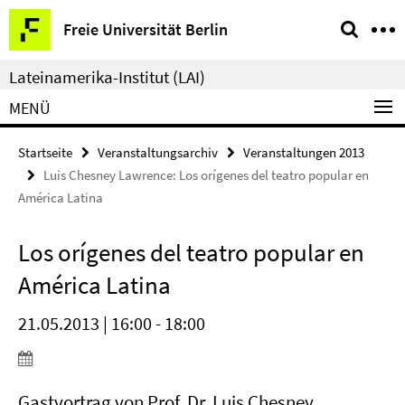
Springe
Service-
Freie Universität Berlin
direkt
Navigation
zu
Lateinamerika-Institut (LAI)
Inhalt
MENÜ
Startseite
Veranstaltungsarchiv
Veranstaltungen 2013
Luis Chesney Lawrence: Los orígenes del teatro popular en
América Latina
Los orígenes del teatro popular en
América Latina
21.05.2013 | 16:00 - 18:00
Gastvortrag von Prof. Dr. Luis Chesney