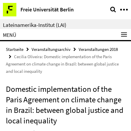
Springe
Service-
Freie Universität Berlin
direkt
Navigation
zu
Lateinamerika-Institut (LAI)
Inhalt
MENÜ
Startseite
Veranstaltungsarchiv
Veranstaltungen 2018
Cecilia Oliveira: Domestic implementation of the Paris
Agreement on climate change in Brazil: between global justice
and local inequality
Domestic implementation of the
Paris Agreement on climate change
in Brazil: between global justice and
local inequality