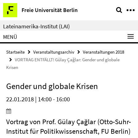
Springe
Service-
Freie Universität Berlin
direkt
Navigation
zu
Lateinamerika-Institut (LAI)
Inhalt
MENÜ
Startseite
Veranstaltungsarchiv
Veranstaltungen 2018
VORTRAG ENTFÄLLT! Gülay Çağlar: Gender und globale
Krisen
Gender und globale Krisen
22.01.2018 | 14:00 - 16:00
Vortrag von Prof. Gülay Çağlar (Otto-Suhr-
Institut für Politikwissenschaft, FU Berlin)