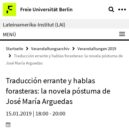
Springe
Service-
Freie Universität Berlin
direkt
Navigation
zu
Lateinamerika-Institut (LAI)
Inhalt
MENÜ
Startseite
Veranstaltungsarchiv
Veranstaltungen 2019
Traducción errante y hablas forasteras: la novela póstuma de
José María Arguedas
Traducción errante y hablas
forasteras: la novela póstuma de
José María Arguedas
15.01.2019 | 18:00 - 20:00