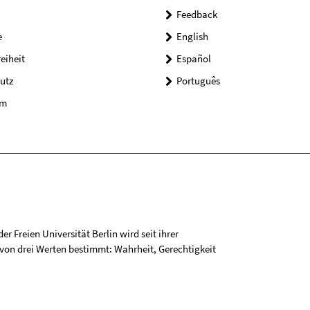
Feedback
e
English
reiheit
Español
utz
Português
um
r Freien Universität Berlin wird seit ihrer
on drei Werten bestimmt: Wahrheit, Gerechtigkeit