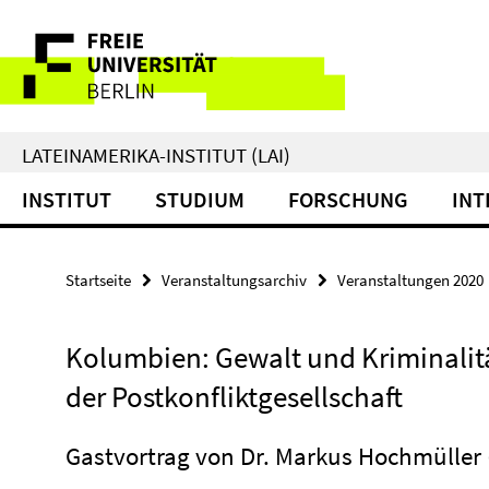
Springe
Service-
direkt
zu
Navigation
Inhalt
LATEINAMERIKA-INSTITUT (LAI)
INSTITUT
STUDIUM
FORSCHUNG
INT
Startseite
Veranstaltungsarchiv
Veranstaltungen 2020
Kolumbien: Gewalt und Kriminalitä
der Postkonfliktgesellschaft
Gastvortrag von Dr. Markus Hochmüller 