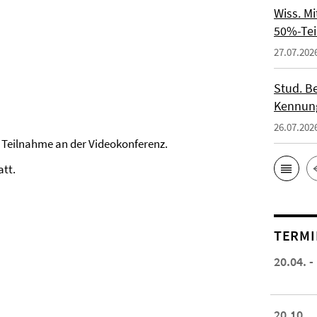
Wiss. M
50%-Tei
27.07.202
Stud. Be
Kennung
26.07.202
r Teilnahme an der Videokonferenz.
att.
TERMI
20.04. -
20.10.