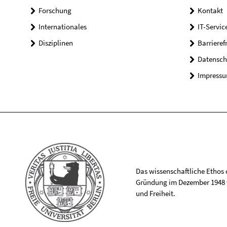
Forschung
Kontakt
Internationales
IT-Servic
Disziplinen
Barrieref
Datensch
Impress
Das wissenschaftliche Ethos de
Gründung im Dezember 1948 v
und Freiheit.