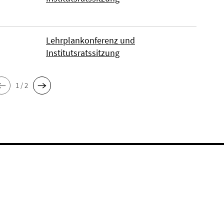
Lehrplankonferenz und
Institutsratssitzung
1 / 2