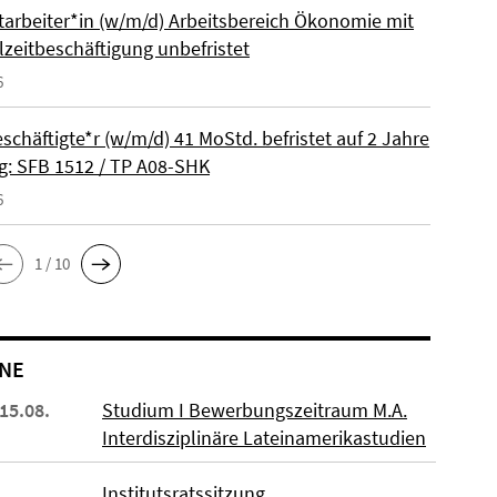
itarbeiter*in (w/m/d) Arbeitsbereich Ökonomie mit
lzeitbeschäftigung unbefristet
6
schäftigte*r (w/m/d) 41 MoStd. befristet auf 2 Jahre
: SFB 1512 / TP A08-SHK
6
1 / 10
NE
 15.08.
Studium I Bewerbungszeitraum M.A.
Interdisziplinäre Lateinamerikastudien
Institutsratssitzung