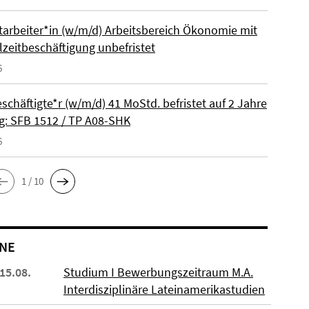
itarbeiter*in (w/m/d) Arbeitsbereich Ökonomie mit
lzeitbeschäftigung unbefristet
6
schäftigte*r (w/m/d) 41 MoStd. befristet auf 2 Jahre
: SFB 1512 / TP A08-SHK
6
1 / 10
NE
 15.08.
Studium I Bewerbungszeitraum M.A.
Interdisziplinäre Lateinamerikastudien