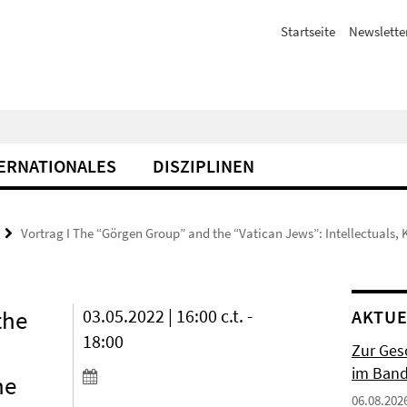
Startseite
Newslette
ERNATIONALES
DISZIPLINEN
Vortrag I The “Görgen Group” and the “Vatican Jews”: Intellectuals
the
03.05.2022 | 16:00 c.t. -
AKTUE
18:00
Zur Gesc
im Band 
he
06.08.202