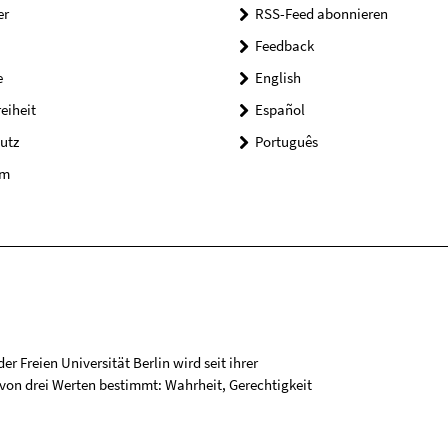
er
RSS-Feed abonnieren
Feedback
e
English
reiheit
Español
utz
Português
um
r Freien Universität Berlin wird seit ihrer
on drei Werten bestimmt: Wahrheit, Gerechtigkeit