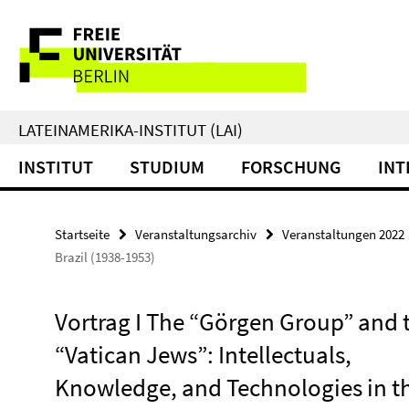
Springe
Service-
direkt
zu
Navigation
Inhalt
LATEINAMERIKA-INSTITUT (LAI)
INSTITUT
STUDIUM
FORSCHUNG
INT
Startseite
Veranstaltungsarchiv
Veranstaltungen 2022
Brazil (1938-1953)
Vortrag I The “Görgen Group” and 
“Vatican Jews”: Intellectuals,
Knowledge, and Technologies in t