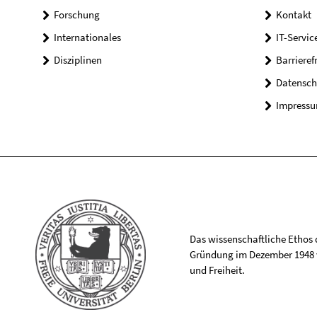
Forschung
Kontakt
Internationales
IT-Servic
Disziplinen
Barrieref
Datensch
Impress
Das wissenschaftliche Ethos de
Gründung im Dezember 1948 v
und Freiheit.