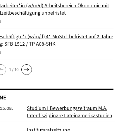
itarbeiter*in (w/m/d) Arbeitsbereich Ökonomie mit
lzeitbeschäftigung unbefristet
6
schäftigte*r (w/m/d) 41 MoStd. befristet auf 2 Jahre
: SFB 1512 / TP A08-SHK
6
1 / 10
NE
 15.08.
Studium I Bewerbungszeitraum M.A.
Interdisziplinäre Lateinamerikastudien
Institutsratssitzung