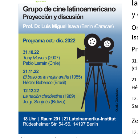
l
y
Or
Is
Pr
31
(Ch
21
He
12
San
Ze
12.