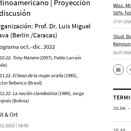
atinoamericano | Proyección
Wiss. M
 discusión
50%-Tei
27.07.202
ganización: Prof. Dr. Luis Miguel
ava (Berlin /Caracas)
Stud. Be
Kennung
ograma oct.–dic. 2022
26.07.202
.10.22:
Tony Manero
(2007), Pablo Larraín
ile)
.11.22:
El beso de la mujer araña
(1985),
́ctor Bebenco (Brasil)
.12.22:
La nación clandestina
(1989), Jorge
TERMI
jinés (Bolivia)
20.04. -
it & Ort
12.2022 | 18:00
20.10.