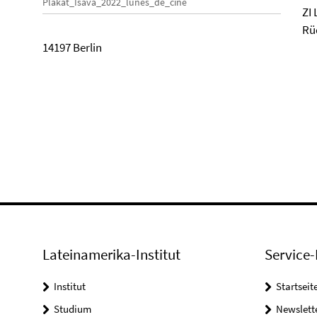
Plakat_Isava_2022_lunes_de_cine
ZI
Rü
14197 Berlin
Lateinamerika-Institut
Service-
Institut
Startseit
Studium
Newslett