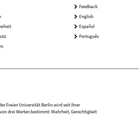
Feedback
e
English
reiheit
Español
utz
Português
um
r Freien Universität Berlin wird seit ihrer
on drei Werten bestimmt: Wahrheit, Gerechtigkeit