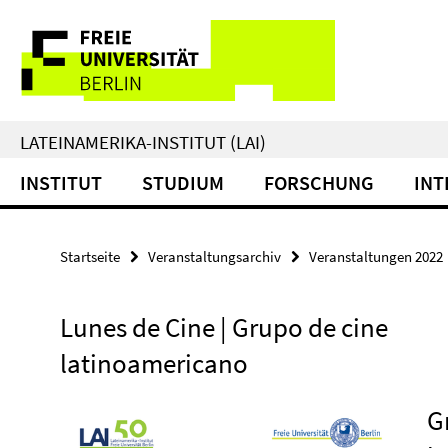
Springe
Service-
direkt
zu
Navigation
Inhalt
LATEINAMERIKA-INSTITUT (LAI)
INSTITUT
STUDIUM
FORSCHUNG
INT
Startseite
Veranstaltungsarchiv
Veranstaltungen 2022
Lunes de Cine | Grupo de cine
latinoamericano
G