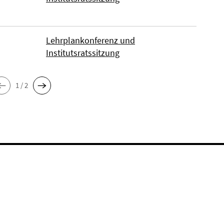
Lehrplankonferenz und
Institutsratssitzung
1 / 2