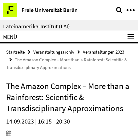
Springe
Service-
Freie Universität Berlin
direkt
Navigation
zu
Lateinamerika-Institut (LAI)
Inhalt
MENÜ
Startseite
Veranstaltungsarchiv
Veranstaltungen 2023
The Amazon Complex – More than a Rainforest: Scientific &
Transdisciplinary Approximations
The Amazon Complex – More than a
Rainforest: Scientific &
Transdisciplinary Approximations
14.09.2023 | 16:15 - 20:30