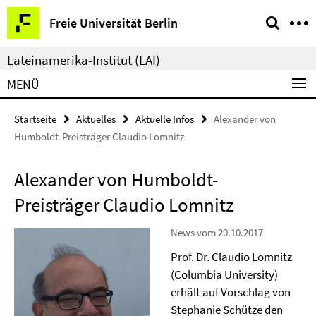
Springe
Service-
Freie Universität Berlin
direkt
Navigation
zu
Lateinamerika-Institut (LAI)
Inhalt
MENÜ
Startseite
Aktuelles
Aktuelle Infos
Alexander von
Humboldt-Preisträger Claudio Lomnitz
Alexander von Humboldt-
Preisträger Claudio Lomnitz
News vom 20.10.2017
Prof. Dr. Claudio Lomnitz
(Columbia University)
erhält auf Vorschlag von
Stephanie Schütze den