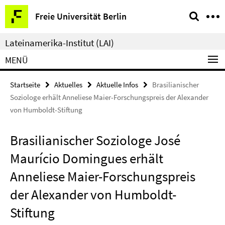
Springe
Service-
Freie Universität Berlin
direkt
Navigation
zu
Lateinamerika-Institut (LAI)
Inhalt
MENÜ
Startseite
Aktuelles
Aktuelle Infos
Brasilianischer
Soziologe erhält Anneliese Maier-Forschungspreis der Alexander
von Humboldt-Stiftung
Brasilianischer Soziologe José
Maurício Domingues erhält
Anneliese Maier-Forschungspreis
der Alexander von Humboldt-
Stiftung