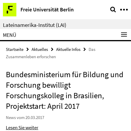
Springe
Service-
Freie Universität Berlin
direkt
Navigation
zu
Lateinamerika-Institut (LAI)
Inhalt
MENÜ
Startseite
Aktuelles
Aktuelle Infos
Das
Zusammenleben erforschen
Bundesministerium für Bildung und
Forschung bewilligt
Forschungskolleg in Brasilien,
Projektstart: April 2017
News vom 20.03.2017
Lesen Sie weiter