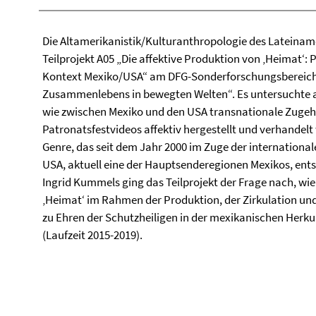
Die Altamerikanistik/Kulturanthropologie des Lateinamer
Teilprojekt A05 „Die affektive Produktion von ‚Heimat‘:
Kontext Mexiko/USA“ am DFG-Sonderforschungsbereich „
Zusammenlebens in bewegten Welten“. Es untersuchte au
wie zwischen Mexiko und den USA transnationale Zugeh
Patronatsfestvideos affektiv hergestellt und verhandelt 
Genre, das seit dem Jahr 2000 im Zuge der international
USA, aktuell eine der Hauptsenderegionen Mexikos, entst
Ingrid Kummels ging das Teilprojekt der Frage nach, wie
‚Heimat‘ im Rahmen der Produktion, der Zirkulation und
zu Ehren der Schutzheiligen in der mexikanischen Herk
(Laufzeit 2015-2019).