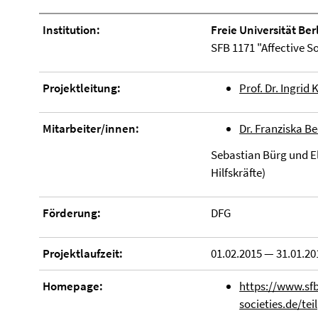
Institution:
Freie Universität Ber
SFB 1171 "Affective So
Projektleitung:
Prof. Dr. Ingri
Mitarbeiter/innen:
Dr. Franziska 
Sebastian Bürg und El
Hilfskräfte)
Förderung:
DFG
Projektlaufzeit:
01.02.2015 — 31.01.20
Homepage:
https://www.sfb
societies.de/te