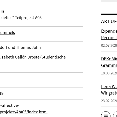
lin
cieties" Teilprojekt A05
AKTUE
Expande
d Kummels
Reconst
02.07.202
Bedorf und Thomas John
izabeth Gallón Droste (Studentische
DEKoMix-
Grammat
18.03.202
Lena We
Wir grat
19
23.02.202
-affective-
ilprojekte/A/A05/index.html