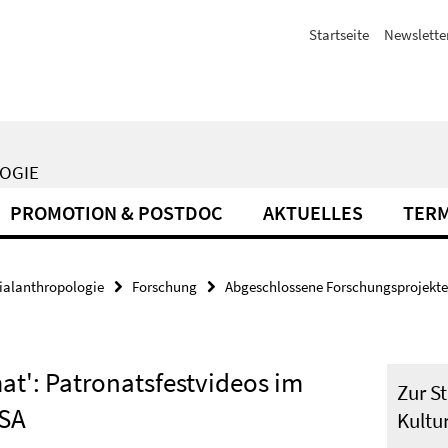
Startseite
Newslette
LOGIE
PROMOTION & POSTDOC
AKTUELLES
TER
zialanthropologie
Forschung
Abgeschlossene Forschungsprojekte
at': Patronatsfestvideos im
Zur St
USA
Kultu