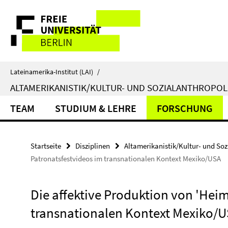
Springe
Service-
direkt
zu
Navigation
Inhalt
Lateinamerika-Institut (LAI)
/
ALTAMERIKANISTIK/KULTUR- UND SOZIALANTHROPO
TEAM
STUDIUM & LEHRE
FORSCHUNG
Startseite
Disziplinen
Altamerikanistik/Kultur- und So
Patronatsfestvideos im transnationalen Kontext Mexiko/USA
Die affektive Produktion von 'Heim
transnationalen Kontext Mexiko/