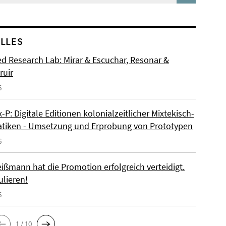
LLES
d Research Lab: Mirar & Escuchar, Resonar &
ruir
6
P: Digitale Editionen kolonialzeitlicher Mixtekisch-
iken - Umsetzung und Erprobung von Prototypen
6
ißmann hat die Promotion erfolgreich verteidigt.
ulieren!
6
1 / 10