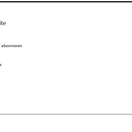
ite
 abonnieren
s