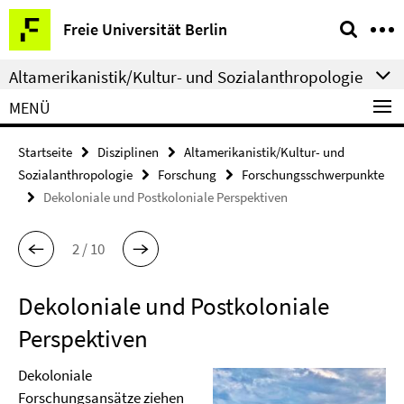
Springe
Service-
Freie Universität Berlin
direkt
Navigation
zu
Altamerikanistik/Kultur- und Sozialanthropologie
Inhalt
MENÜ
Startseite
Disziplinen
Altamerikanistik/Kultur- und
Sozialanthropologie
Forschung
Forschungsschwerpunkte
Dekoloniale und Postkoloniale Perspektiven
2 / 10
Dekoloniale und Postkoloniale
Perspektiven
Dekoloniale
Forschungsansätze ziehen