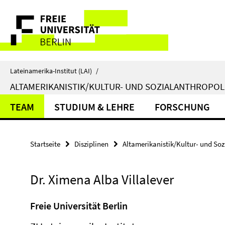
Springe
Service-
direkt
zu
Navigation
Inhalt
Lateinamerika-Institut (LAI)
/
ALTAMERIKANISTIK/KULTUR- UND SOZIALANTHROPO
TEAM
STUDIUM & LEHRE
FORSCHUNG
Startseite
Disziplinen
Altamerikanistik/Kultur- und So
Dr. Ximena Alba Villalever
Freie Universität Berlin