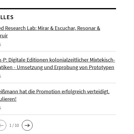
LLES
d Research Lab: Mirar & Escuchar, Resonar &
ruir
6
P: Digitale Editionen kolonialzeitlicher Mixtekisch-
iken - Umsetzung und Erprobung von Prototypen
6
ißmann hat die Promotion erfolgreich verteidigt.
ulieren!
6
1 / 10