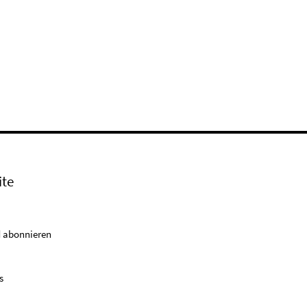
ite
 abonnieren
s