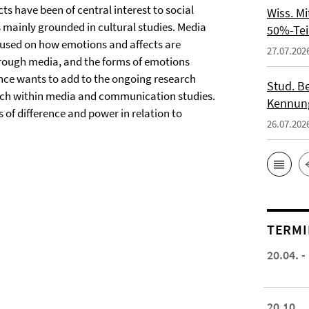
ts have been of central interest to social
Wiss. M
s mainly grounded in cultural studies. Media
50%-Tei
cused on how emotions and affects are
27.07.202
ough media, and the forms of emotions
nce wants to add to the ongoing research
Stud. Be
arch within media and communication studies.
Kennung
 of difference and power in relation to
26.07.202
TERMI
20.04. -
20.10.