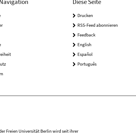
Navigation
Diese Seite
e
Drucken
er
RSS-Feed abonnieren
Feedback
e
English
reiheit
Español
utz
Português
um
r Freien Universität Berlin wird seit ihrer