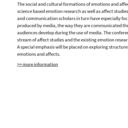
The social and cultural formations of emotions and affec
science based emotion research as well as affect studie
and communication scholars in turn have especially fo
produced by media, the way they are communicated thr
audiences develop during the use of media. The confere
stream of affect studies and the existing emotion rese
A special emphasis will be placed on exploring structures
emotions and affects.
>> more information