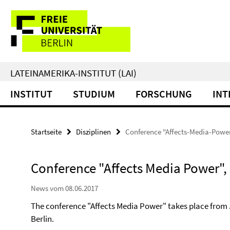
Springe
Service-
direkt
zu
Navigation
Inhalt
LATEINAMERIKA-INSTITUT (LAI)
INSTITUT
STUDIUM
FORSCHUNG
INT
Startseite
Disziplinen
Conference "Affects-Media-Power"
Conference "Affects Media Power", 
News vom 08.06.2017
The conference "Affects Media Power" takes place from Ju
Berlin.