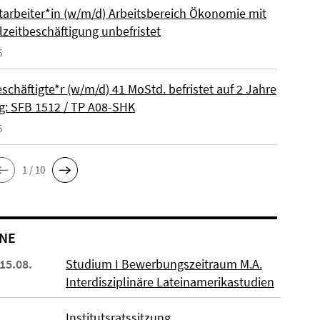
itarbeiter*in (w/m/d) Arbeitsbereich Ökonomie mit
lzeitbeschäftigung unbefristet
6
schäftigte*r (w/m/d) 41 MoStd. befristet auf 2 Jahre
: SFB 1512 / TP A08-SHK
6
1 / 10
NE
 15.08.
Studium I Bewerbungszeitraum M.A.
Interdisziplinäre Lateinamerikastudien
Institutsratssitzung