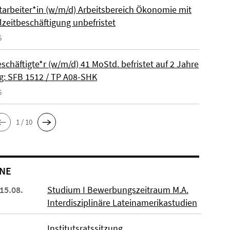
itarbeiter*in (w/m/d) Arbeitsbereich Ökonomie mit
lzeitbeschäftigung unbefristet
6
schäftigte*r (w/m/d) 41 MoStd. befristet auf 2 Jahre
: SFB 1512 / TP A08-SHK
6
1 / 10
NE
 15.08.
Studium I Bewerbungszeitraum M.A.
Interdisziplinäre Lateinamerikastudien
Institutsratssitzung