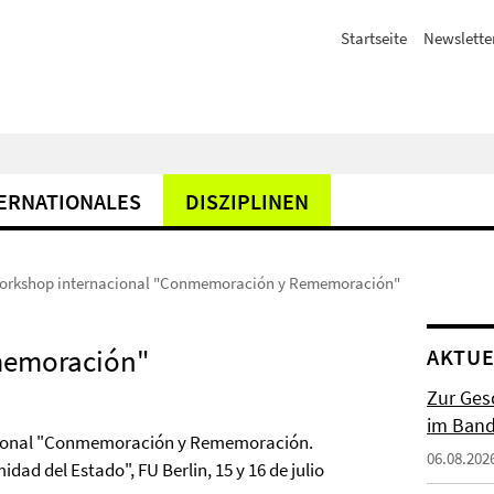
Startseite
Newslette
ERNATIONALES
DISZIPLINEN
workshop internacional "Conmemoración y Rememoración"
memoración"
AKTUE
Zur Gesc
im Band 
acional "Conmemoración y Rememoración.
06.08.202
dad del Estado", FU Berlin, 15 y 16 de julio