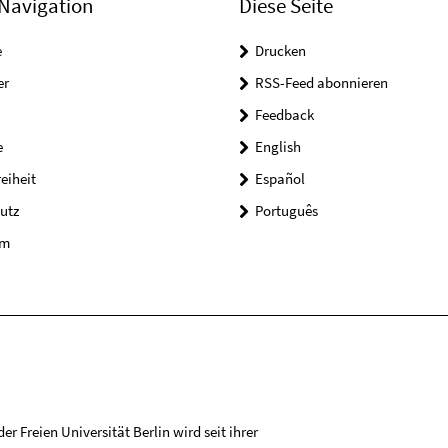
Navigation
Diese Seite
e
Drucken
er
RSS-Feed abonnieren
Feedback
e
English
reiheit
Español
utz
Português
um
r Freien Universität Berlin wird seit ihrer