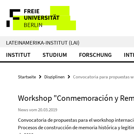
Springe
Service-
direkt
zu
Navigation
Inhalt
LATEINAMERIKA-INSTITUT (LAI)
INSTITUT
STUDIUM
FORSCHUNG
INT
Startseite
Disziplinen
Convocatoria para propuestas 
Workshop "Conmemoración y Re
News vom 20.03.2019
Convocatoria de propuestas para el workshop intern
Procesos de construcción de memoria histórica y legitimi