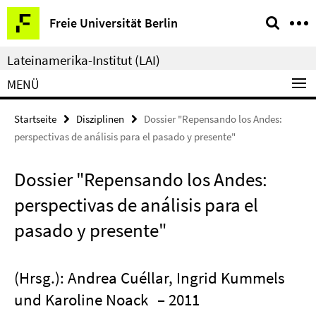
Springe
Service-
Freie Universität Berlin
direkt
Navigation
zu
Lateinamerika-Institut (LAI)
Inhalt
MENÜ
Startseite
Disziplinen
Dossier "Repensando los Andes:
perspectivas de análisis para el pasado y presente"
Dossier "Repensando los Andes:
perspectivas de análisis para el
pasado y presente"
(Hrsg.): Andrea Cuéllar, Ingrid Kummels
und Karoline Noack
– 2011