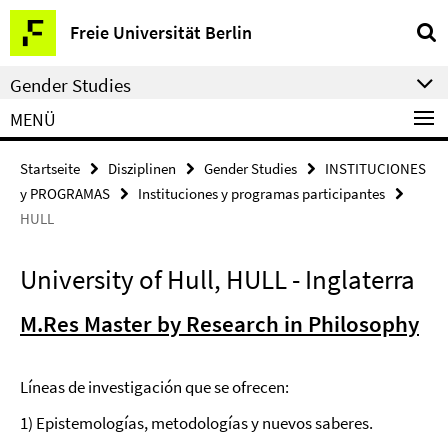
Springe
Service-
Freie Universität Berlin
direkt
Navigation
zu
Gender Studies
Inhalt
MENÜ
Startseite
Disziplinen
Gender Studies
INSTITUCIONES
y PROGRAMAS
Instituciones y programas participantes
HULL
University of Hull, HULL - Inglaterra
M.Res Master by Research in Philosophy
Líneas de investigación que se ofrecen:
1) Epistemologías, metodologías y nuevos saberes.