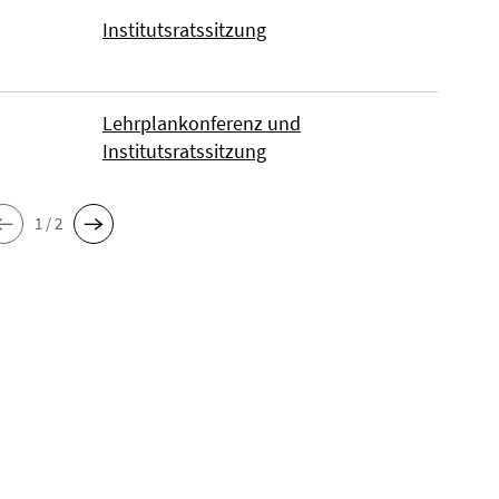
Institutsratssitzung
Lehrplankonferenz und
Institutsratssitzung
1 / 2