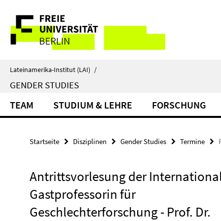
Springe
Service-
direkt
zu
Navigation
Inhalt
Lateinamerika-Institut (LAI)
/
GENDER STUDIES
TEAM
STUDIUM & LEHRE
FORSCHUNG
Startseite
Disziplinen
Gender Studies
Termine
Antrittsvorlesung der Internationa
Gastprofessorin für
Geschlechterforschung - Prof. Dr.