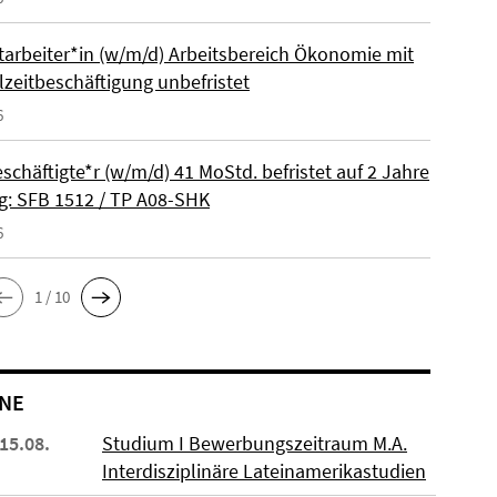
itarbeiter*in (w/m/d) Arbeitsbereich Ökonomie mit
lzeitbeschäftigung unbefristet
6
schäftigte*r (w/m/d) 41 MoStd. befristet auf 2 Jahre
: SFB 1512 / TP A08-SHK
6
1 / 10
NE
 15.08.
Studium I Bewerbungszeitraum M.A.
Interdisziplinäre Lateinamerikastudien