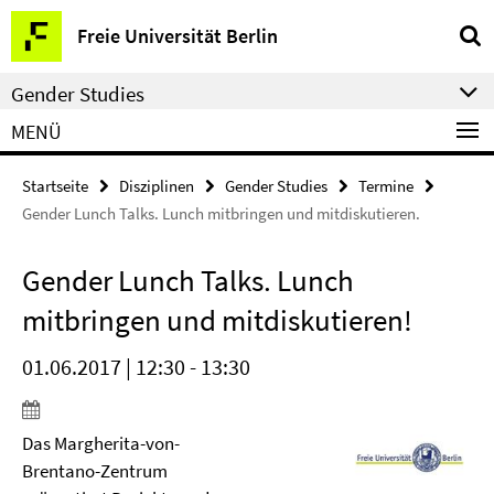
Springe
Service-
Freie Universität Berlin
direkt
Navigation
zu
Gender Studies
Inhalt
MENÜ
Startseite
Disziplinen
Gender Studies
Termine
Gender Lunch Talks. Lunch mitbringen und mitdiskutieren.
Gender Lunch Talks. Lunch
mitbringen und mitdiskutieren!
01.06.2017 | 12:30 - 13:30
Das Margherita-von-
Brentano-Zentrum