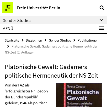
Springe
Service-
Freie Universität Berlin
direkt
Navigation
zu
Gender Studies
Inhalt
MENÜ
Startseite
Disziplinen
Gender Studies
Publikationen
Platonische Gewalt: Gadamers politische Hermeneutik der
NS-Zeit (2. Auflage)
Platonische Gewalt: Gadamers
politische Hermeneutik der NS-Zeit
Von der FAZ als
'erfolgreichster Philosoph
der Bundesrepublik'
gefeiert, 1946 als politisch