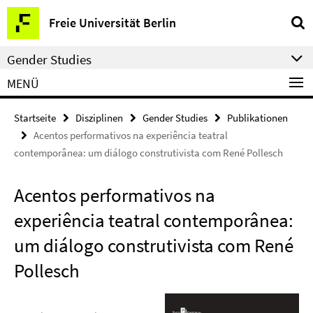
Springe
Service-
Freie Universität Berlin
direkt
Navigation
zu
Gender Studies
Inhalt
MENÜ
Startseite
Disziplinen
Gender Studies
Publikationen
Acentos performativos na experiência teatral
contemporânea: um diálogo construtivista com René Pollesch
Acentos performativos na
experiência teatral contemporânea:
um diálogo construtivista com René
Pollesch