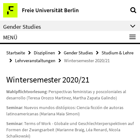
Springe
Service-
Freie Universität Berlin
direkt
Navigation
zu
Gender Studies
Inhalt
MENÜ
Startseite
Disziplinen
Gender Studies
Studium & Lehre
Lehrveranstaltungen
Wintersemester 2020/21
Wintersemester 2020/21
Wahlpflichtvorlesung
: Perspectivas feministas y poscoloniales al
desarrollo (Teresa Orozco Martinez, Martha Zapata Galindo)
Seminar
: Nuevos mundos distópicos: Ciencia ficción de autoras
latinoamericanas (Mariana Maia Simoni)
Seminar
: Terms of Work - Globale und Geschlechterperspektiven auf
Formen der Zwangsarbeit (Marianne Braig, Léa Renard, Nicola
Schalkowski)