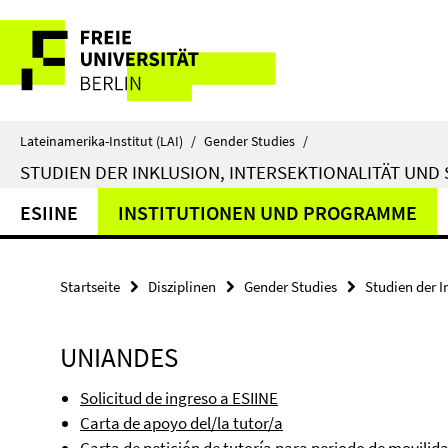
Springe
Service-
direkt
zu
Navigation
Inhalt
Lateinamerika-Institut (LAI)
/
Gender Studies
/
STUDIEN DER INKLUSION, INTERSEKTIONALITÄT UND 
ESIINE
INSTITUTIONEN UND PROGRAMME
Startseite
Disziplinen
Gender Studies
Studien der I
UNIANDES
Solicitud de ingreso a ESIINE
Carta de apoyo del/la tutor/a