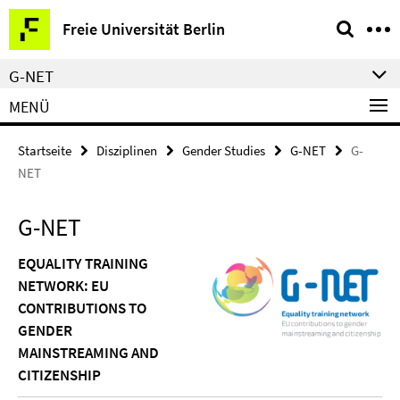
Springe
Service-
Freie Universität Berlin
direkt
Navigation
zu
G-NET
Inhalt
MENÜ
Startseite
Disziplinen
Gender Studies
G-NET
G-
NET
G-NET
EQUALITY TRAINING
NETWORK: EU
CONTRIBUTIONS TO
GENDER
MAINSTREAMING AND
CITIZENSHIP