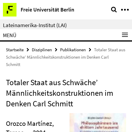
Springe
Service-
Freie Universität Berlin
direkt
Navigation
zu
Lateinamerika-Institut (LAI)
Inhalt
MENÜ
Startseite
Disziplinen
Publikationen
Totaler Staat aus
Schwäche’ Männlichkeitskonstruktionen im Denken Carl
Schmitt
Totaler Staat aus Schwäche’
Männlichkeitskonstruktionen im
Denken Carl Schmitt
Orozco Martínez,