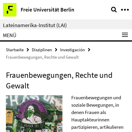
Springe
Service-
Freie Universität Berlin
direkt
Navigation
zu
Lateinamerika-Institut (LAI)
Inhalt
MENÜ
Startseite
Disziplinen
Investigación
Frauenbewegungen, Rechte und Gewalt
Frauenbewegungen, Rechte und
Gewalt
Frauenbewegungen und
soziale Bewegungen, in
denen Frauen als
Hauptakteurinnen
partizipieren, artikulieren