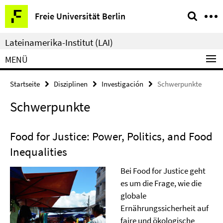
Springe
Service-
Freie Universität Berlin
direkt
Navigation
zu
Lateinamerika-Institut (LAI)
Inhalt
MENÜ
Startseite
Disziplinen
Investigación
Schwerpunkte
Schwerpunkte
Food for Justice: Power, Politics, and Food
Inequalities
Bei Food for Justice geht
es um die Frage, wie die
globale
Ernährungssicherheit auf
faire und ökologische