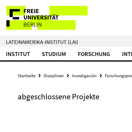
Springe
Service-
direkt
zu
Navigation
Inhalt
LATEINAMERIKA-INSTITUT (LAI)
INSTITUT
STUDIUM
FORSCHUNG
INT
Startseite
Disziplinen
Investigación
Forschungspro
abgeschlossene Projekte