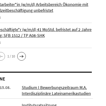
itarbeiter*in (w/m/d) Arbeitsbereich Ökonomie mit
lzeitbeschäftigung unbefristet
6
schäftigte*r (w/m/d) 41 MoStd. befristet auf 2 Jahre
: SFB 1512 / TP A08-SHK
6
1 / 10
NE
 15.08.
Studium I Bewerbungszeitraum M.A.
Interdisziplinäre Lateinamerikastudien
Institutsratssitzung