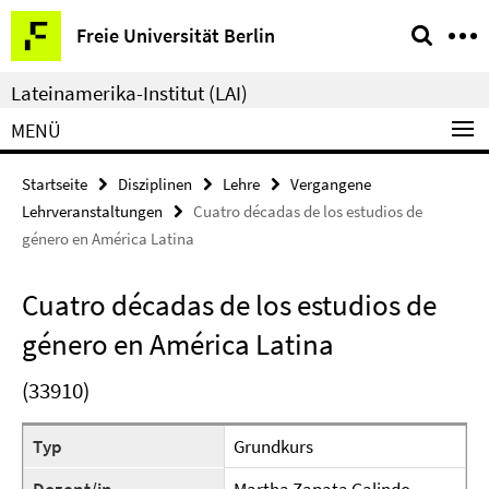
Springe
Service-
Freie Universität Berlin
direkt
Navigation
zu
Lateinamerika-Institut (LAI)
Inhalt
MENÜ
Startseite
Disziplinen
Lehre
Vergangene
Lehrveranstaltungen
Cuatro décadas de los estudios de
género en América Latina
Cuatro décadas de los estudios de
género en América Latina
(33910)
Typ
Grundkurs