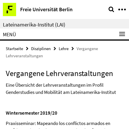
Springe
Service-
Freie Universität Berlin
direkt
Navigation
zu
Lateinamerika-Institut (LAI)
Inhalt
MENÜ
Startseite
Disziplinen
Lehre
Vergangene
Lehrveranstaltungen
Vergangene Lehrveranstaltungen
Eine Übersicht der Lehrveranstaltungen im Profil
Genderstudies und Mobilität am Lateinamerika-Institut
Wintersemester 2019/20
Praxisseminar: Mapeando los conflictos armados en