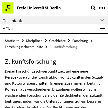
Springe
Service-
Freie Universität Berlin
direkt
Navigation
zu
Geschichte
Inhalt
MENÜ
Startseite
Disziplinen
Geschichte
Forschung
Forschungsschwerpunkte
Zukunftsforschung
Zukunftsforschung
Dieser Forschungsschwerpunkt zielt auf eine neue
Perspektive auf die Konstruktion von Zukunft in den Sozial-
und Kulturwissenschaften. In enger Zusammenarbeit mit
Kollegen aus verschiedenen Disziplinen wollen wir zum
wachsenden Forschungsfeld der Zeitlichkeiten der Zukunft
beitragen, indem wir die Untersuchungen auf ein besseres
Verständnis der globalen Verflechtungen und der