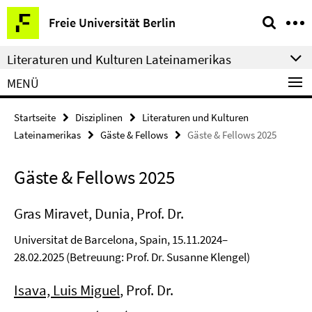
Springe
Service-
Freie Universität Berlin
direkt
Navigation
zu
Literaturen und Kulturen Lateinamerikas
Inhalt
MENÜ
Startseite
Disziplinen
Literaturen und Kulturen
Lateinamerikas
Gäste & Fellows
Gäste & Fellows 2025
Gäste & Fellows 2025
Gras Miravet, Dunia, Prof. Dr.
Universitat de Barcelona, Spain, 15.11.2024–
28.02.2025 (Betreuung: Prof. Dr. Susanne Klengel)
Isava, Luis Miguel
, Prof. Dr.