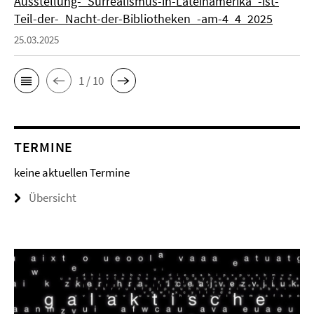
Ausstellung-_Surrealismus-in-Lateinamerika_-ist-
Teil-der-_Nacht-der-Bibliotheken_-am-4_4_2025
25.03.2025
1 / 10
TERMINE
keine aktuellen Termine
Übersicht