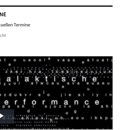
NE
tuellen Termine
icht
Play