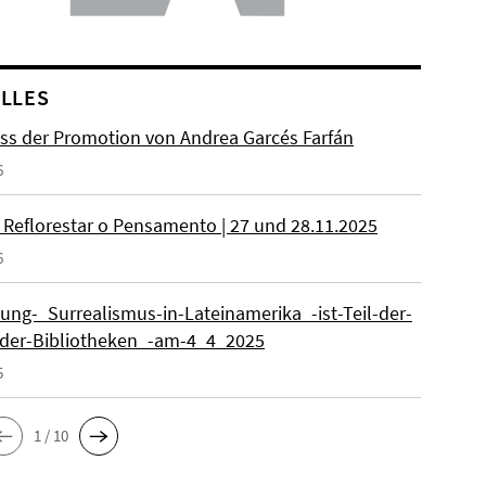
LLES
ss der Promotion von Andrea Garcés Farfán
6
 Reflorestar o Pensamento | 27 und 28.11.2025
6
lung-_Surrealismus-in-Lateinamerika_-ist-Teil-der-
der-Bibliotheken_-am-4_4_2025
5
1 / 10