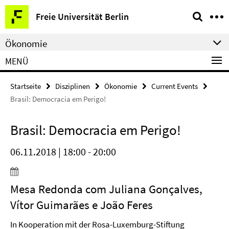
Springe
Service-
Freie Universität Berlin
direkt
Navigation
zu
Ökonomie
Inhalt
MENÜ
Startseite
Disziplinen
Ökonomie
Current Events
Brasil: Democracia em Perigo!
Brasil: Democracia em Perigo!
06.11.2018 | 18:00 - 20:00
Mesa Redonda com Juliana Gonçalves,
Vítor Guimarães e João Feres
In Kooperation mit der Rosa-Luxemburg-Stiftung