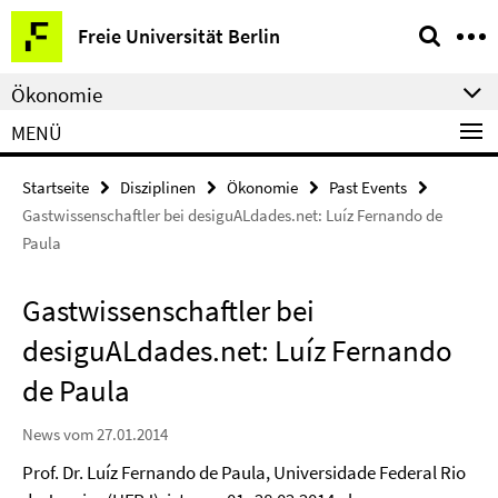
Springe
Service-
Freie Universität Berlin
direkt
Navigation
zu
Ökonomie
Inhalt
MENÜ
Startseite
Disziplinen
Ökonomie
Past Events
Gastwissenschaftler bei desiguALdades.net: Luíz Fernando de
Paula
Gastwissenschaftler bei
desiguALdades.net: Luíz Fernando
de Paula
News vom 27.01.2014
Prof. Dr. Luíz Fernando de Paula, Universidade Federal Rio