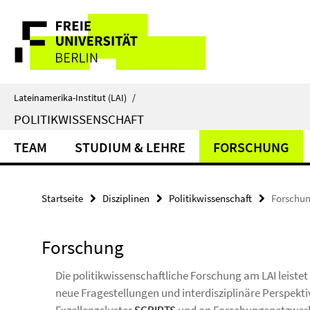
Springe
Service-
direkt
zu
Navigation
Inhalt
Lateinamerika-Institut (LAI)
/
POLITIKWISSENSCHAFT
TEAM
STUDIUM & LEHRE
FORSCHUNG
Startseite
Disziplinen
Politikwissenschaft
Forschu
Forschung
Die politikwissenschaftliche Forschung am LAI leistet 
neue Fragestellungen und interdisziplinäre Perspekti