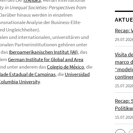
en des LAI (
trAndeS
, Merian International
ty in Unequal Societies: Perspectives from
. Darüber hinaus werden in einzelnen
AKTUE
nsnationale Analyse der Business-Elite-
nd Ungleichheiten).
Recap: V
en und internationalen, universitären und
29.07.202
ionalen Partnerinstitutionen gehören unter
, das
Iberoamerikanischen Institut (IAI)
, das
Visita d
dem
German Institute for Global and Area
marco de
sind unter anderem das
Colegio de México
, die
“modelo
dade Estadual de Campinas
, die
Universidad
contine
Columbia University
.
15.07.202
Recap: 
Politik
15.07.202