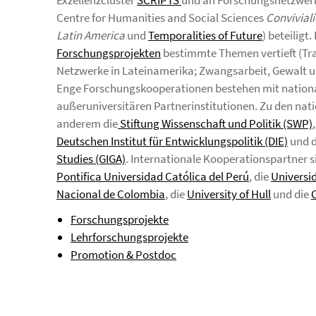
Exzellenzcluster
SCRIPTS
und an Forschungsnetzwerk
Centre for Humanities and Social Sciences
Conviviali
Latin America
und
Temporalities of Future
) beteiligt
Forschungsprojekten
bestimmte Themen vertieft (Tra
Netzwerke in Lateinamerika; Zwangsarbeit, Gewalt u
Enge Forschungskooperationen bestehen mit national
außeruniversitären Partnerinstitutionen. Zu den nat
anderem die
Stiftung Wissenschaft und Politik (SWP)
Deutschen Institut für Entwicklungspolitik (DIE)
und 
Studies (GIGA)
. Internationale Kooperationspartner 
Pontifica Universidad Católica del Perú
, die
Universi
Nacional de Colombia
, die
University of Hull
und die
Forschungsprojekte
Lehrforschungsprojekte
Promotion & Postdoc