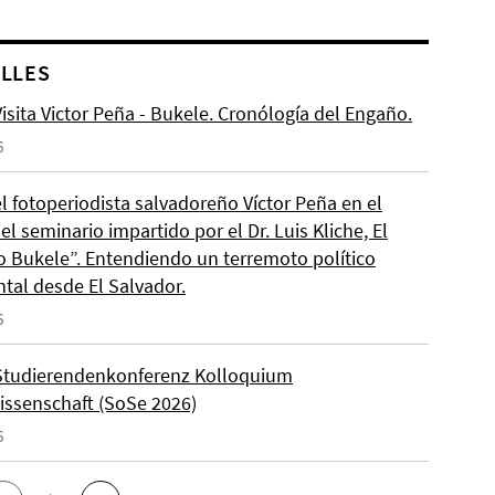
LLES
isita Victor Peña - Bukele. Cronólogía del Engaño.
6
el fotoperiodista salvadoreño Víctor Peña en el
l seminario impartido por el Dr. Luis Kliche, El
 Bukele”. Entendiendo un terremoto político
ntal desde El Salvador.
6
Studierendenkonferenz Kolloquium
wissenschaft (SoSe 2026)
6