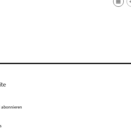
ite
 abonnieren
s