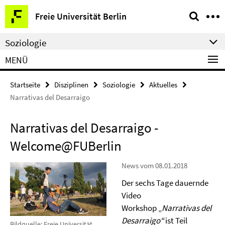
Springe
Service-
Freie Universität Berlin
direkt
Navigation
zu
Soziologie
Inhalt
MENÜ
Startseite
Disziplinen
Soziologie
Aktuelles
Narrativas del Desarraigo
Narrativas del Desarraigo -
Welcome@FUBerlin
News vom 08.01.2018
Der sechs Tage dauernde
Video
Workshop „
Narrativas del
Desarraigo“
ist Teil
Bildquelle: Freie Universität