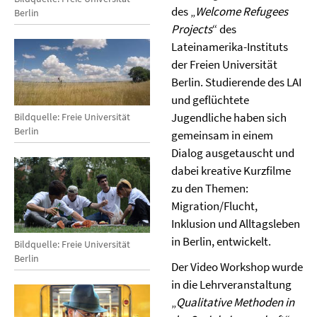
des „
Welcome Refugees
Berlin
Projects
“ des
Lateinamerika-Instituts
der Freien Universität
Berlin. Studierende des LAI
und geflüchtete
Jugendliche haben sich
Bildquelle: Freie Universität
Berlin
gemeinsam in einem
Dialog ausgetauscht und
dabei kreative Kurzfilme
zu den Themen:
Migration/Flucht,
Inklusion und Alltagsleben
in Berlin, entwickelt.
Bildquelle: Freie Universität
Berlin
Der Video Workshop wurde
in die Lehrveranstaltung
„
Qualitative Methoden in