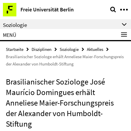
Springe
Service-
Freie Universität Berlin
direkt
Navigation
zu
Soziologie
Inhalt
MENÜ
Startseite
Disziplinen
Soziologie
Aktuelles
Brasilianischer Soziologe erhält Anneliese Maier-Forschungspreis
der Alexander von Humboldt-Stiftung
Brasilianischer Soziologe José
Maurício Domingues erhält
Anneliese Maier-Forschungspreis
der Alexander von Humboldt-
Stiftung