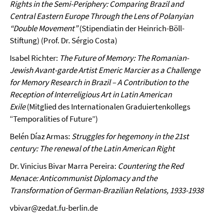
Rights in the Semi-Periphery: Comparing Brazil and
Central Eastern Europe Through the Lens of Polanyian
“Double Movement”
(Stipendiatin der Heinrich-Böll-
Stiftung) (Prof. Dr. Sérgio Costa)
Isabel Richter:
The Future of Memory: The Romanian-
Jewish Avant-garde Artist Emeric Marcier as a Challenge
for Memory Research in Brazil – A Contribution to the
Reception of Interreligious Art in Latin American
Exile
(Mitglied des Internationalen Graduiertenkollegs
“Temporalities of Future”)
Belén Díaz Armas:
Struggles for hegemony in the 21st
century: The renewal of the Latin American Right
Dr. Vinicius Bivar Marra Pereira:
Countering the Red
Menace: Anticommunist Diplomacy and the
Transformation of German-Brazilian Relations, 1933-1938
vbivar@zedat.fu-berlin.de