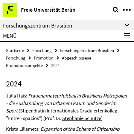
Springe
Service-
Freie Universität Berlin
direkt
Navigation
zu
Forschungszentrum Brasilien
Inhalt
MENÜ
Startseite
Forschung
Forschungszentrum Brasilien
Forschung
Promotion
Abgeschlossene
Promotionsprojekte
2024
2024
Julia
Haß
:
Frauenamateurfußball in Brasiliens Metropolen
- die Aushandlung von urbanem Raum und Gender im
Sport
(Stipendiatin Internationales Graduiertenkolleg
"Entre Espacios“) (Prof. Dr.
Stephanie Schütze
)
Krista Lillemets:
Expansion of the Sphere of Citizenship