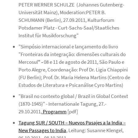
PETER WERNER SCHULZE (Johannes Gutenberg-
Universität Mainz), Moderation:PETER B.
SCHUMANN (Berlin), 27.09.2011,
Kulturforum
Potsdamer Platz - Curt-Sachs-Saal/Staatliches
Institut für Musikforschung"
"Simpósio internacional e lançamento do livro
"Fronteiras da integração: dimensões culturais do
Mercosul
" -
08 e 11 de agosto de 2011, São Paulo e
Porto Alegre, Coordenação: Prof Dr. Ligia Chiappini
(FU Berlin); Prof. Dr. Maria Helena Martins (Centro de
Estudos de Literatura e Psicanálise Cyro Martins)
"Brasil no contexto global / Brazil in Global Context
(1870-1945)" - Internationale Tagung, 27.-
29.10.2011,
Programm
[pdf]
Tagung SUR / SOUTH – Nuevos Pasajes a la India –
New Passages to India
, Leitung: Susanne Klengel,