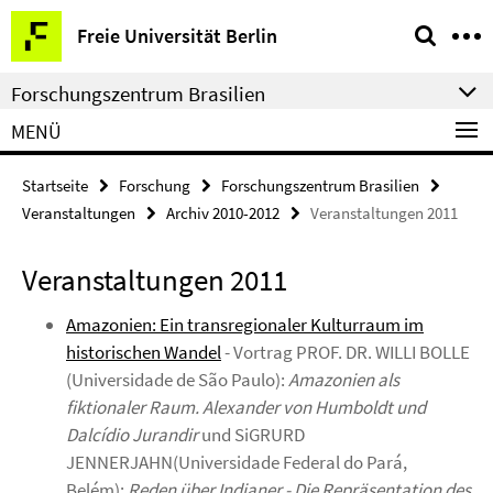
Springe
Service-
Freie Universität Berlin
direkt
Navigation
zu
Forschungszentrum Brasilien
Inhalt
MENÜ
Startseite
Forschung
Forschungszentrum Brasilien
Veranstaltungen
Archiv 2010-2012
Veranstaltungen 2011
Veranstaltungen 2011
Amazonien: Ein transregionaler Kulturraum im
historischen Wandel
- Vortrag PROF. DR. WILLI BOLLE
(Universidade de São Paulo):
Amazonien als
fiktionaler Raum. Alexander von Humboldt und
Dalcídio Jurandir
und SiGRURD
JENNERJAHN(Universidade Federal do Pará,
Belém):
Reden über Indianer - Die Repräsentation des