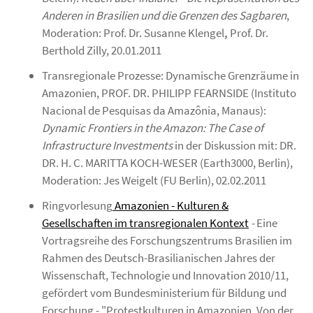
Anderen in Brasilien und die Grenzen des Sagbaren
,
Moderation: Prof. Dr. Susanne Klengel
,
Prof. Dr.
Berthold Zilly, 20.01.2011
Transregionale Prozesse: Dynamische Grenzräume in
Amazonien, PROF. DR. PHILIPP FEARNSIDE (Instituto
Nacional de Pesquisas da Amazônia, Manaus):
Dynamic Frontiers in the Amazon: The Case of
Infrastructure Investments
in der Diskussion mit: DR.
DR. H. C. MARITTA KOCH-WESER (Earth3000, Berlin),
Moderation: Jes Weigelt (FU Berlin), 02.02.2011
Ringvorlesung
Amazonien - Kulturen &
Gesellschaften im transregionalen Kontext
-
Eine
Vortragsreihe des Forschungszentrums Brasilien im
Rahmen des Deutsch-Brasilianischen Jahres der
Wissenschaft, Technologie und Innovation 2010/11,
gefördert vom Bundesministerium für Bildung und
Forschung -
"Protestkulturen in Amazonien. Von der