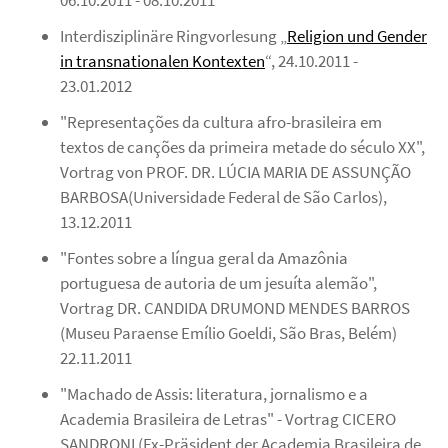
06.10.2011 - 08.10.2011
Interdisziplinäre Ringvorlesung „
Religion und Gender
in transnationalen Kontexten
“, 24.10.2011 -
23.01.2012
"Representações da cultura afro-brasileira em
textos de canções da primeira metade do século XX",
Vortrag von PROF. DR. LÚCIA MARIA DE ASSUNÇÃO
BARBOSA(Universidade Federal de São Carlos),
13.12.2011
"Fontes sobre a língua geral da Amazônia
portuguesa de autoria de um jesuíta alemão",
Vortrag DR. CANDIDA DRUMOND MENDES BARROS
(Museu Paraense Emílio Goeldi, São Bras, Belém)
22.11.2011
"Machado de Assis: literatura, jornalismo e a
Academia Brasileira de Letras" - V
ortrag CICERO
SANDRONI (
Ex-Präsident der Academia Brasileira de