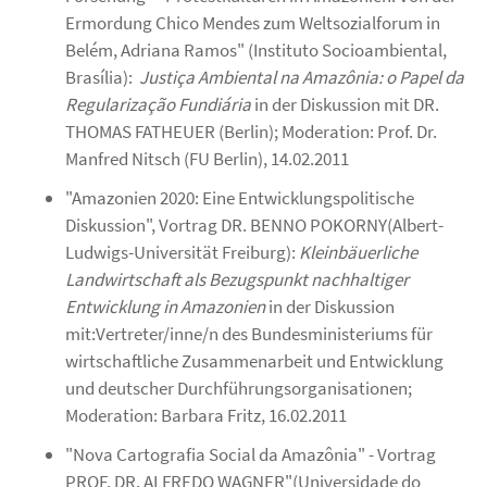
Ermordung Chico Mendes zum Weltsozialforum in
Belém,
Adriana Ramos" (Instituto Socioambiental,
Brasília):
Justiça Ambiental na Amazônia: o Papel da
Regularização Fundiária
in der Diskussion mit DR.
THOMAS FATHEUER (Berlin); Moderation:
Prof. Dr.
Manfred Nitsch (FU Berlin), 14.02.2011
"Amazonien 2020: Eine Entwicklungspolitische
Diskussion", Vortrag DR. BENNO POKORNY(Albert-
Ludwigs-Universität Freiburg):
Kleinbäuerliche
Landwirtschaft als Bezugspunkt nachhaltiger
Entwicklung in Amazonien
in der Diskussion
mit:Vertreter/inne/n des Bundesministeriums für
wirtschaftliche Zusammenarbeit und Entwicklung
und deutscher Durchführungsorganisationen;
Moderation: Barbara Fritz, 16.02.2011
"Nova Cartografia Social da Amazônia" - Vortrag
PROF. DR. ALFREDO WAGNER"(Universidade do