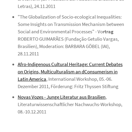
Letras),
24.11.2011
"The Globalization of Socio-ecological Inequalities:
Some Insights on Transmission Mechanism between
Social and Environmental Processes" - Vo
rtrag
ROBERTO GUIMARÃES
(Fundação Getulio Vargas,
Brasilien), Moderation: BARBARA GÖBEL (IAI),
28.11.2011
Afro-Indigenous Cultural Heritage: Current Debates
on Origins, Multiculturalism an dConsumerism in
Latin America
, International Workshop, 05.-06.
Dezember 2011, Förderung: Fritz Thyssen Stiftung
Novas Vozes - Junge Literatur aus Brasilien
,
Literaturwissenschaftlicher Nachwuchs-Workshop,
08.-10.12.2011