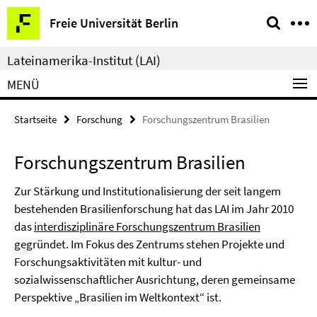
Springe
Service-
Freie Universität Berlin
direkt
Navigation
zu
Lateinamerika-Institut (LAI)
Inhalt
MENÜ
Startseite
Forschung
Forschungszentrum Brasilien
Forschungszentrum Brasilien
Zur Stärkung und Institutionalisierung der seit langem
bestehenden Brasilienforschung hat das LAI im Jahr 2010
das
interdisziplinäre Forschungszentrum Brasilien
gegründet. Im Fokus des Zentrums stehen Projekte und
Forschungsaktivitäten mit kultur- und
sozialwissenschaftlicher Ausrichtung, deren gemeinsame
Perspektive „Brasilien im Weltkontext“ ist.